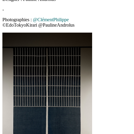
-
Photographies :
@ClémentPhilippe
©EdoTokyoKirari @PaulineAndrolus